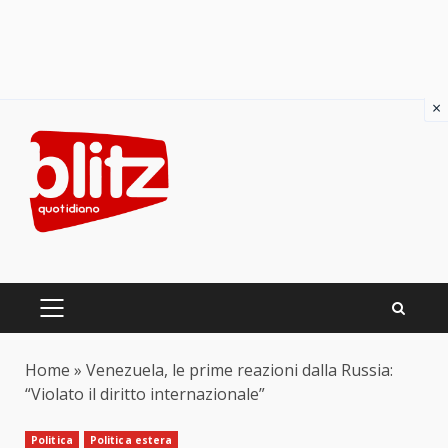
×
Skip
to
content
PRIMARY
MENU
Home
»
Venezuela, le prime reazioni dalla Russia:
“Violato il diritto internazionale”
Politica
Politica estera