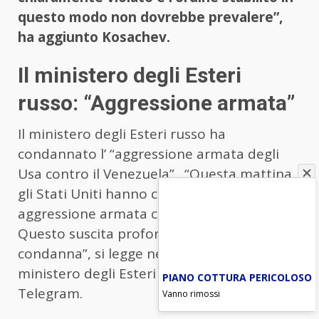
questo modo non dovrebbe prevalere”,
ha aggiunto Kosachev.
Il ministero degli Esteri
russo: “Aggressione armata”
Il ministero degli Esteri russo ha
condannato l’ “aggressione armata degli
Usa contro il Venezuela”. “Questa mattina
gli Stati Uniti hanno commesso un atto di
aggressione armata contro il Venezuela.
Questo suscita profonda preoccupazione e
condanna”, si legge nel comunicato del
ministero degli Esteri russo, diffuso su
PIANO COTTURA PERICOLOSO
Telegram.
Vanno rimossi