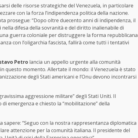
arsi delle risorse strategiche del Venezuela, in particolare
pezzare con la forza l’indipendenza politica della nazione.
ota prosegue: “Dopo oltre duecento anni di indipendenza, il
ella difesa della sovranità e del diritto inalienabile di
re una guerra coloniale per distruggere la forma repubblicana
za con l’oligarchia fascista, fallirà come tutti i tentativi
stavo Petro
lancia un appello urgente alla comunità
n questo momento. Allertate il mondo: il Venezuela è stato
nizzazione degli Stati americani e l’Onu devono incontrarsi
avissima aggressione militare” degli Stati Uniti. Il
di emergenza e chiesto la “mobilitazione” della
a sapere: “Seguo con la nostra rappresentanza diplomatica
lare attenzione per la comunità italiana. Il presidente del
Unità di crisi della Farnesina operativa”.