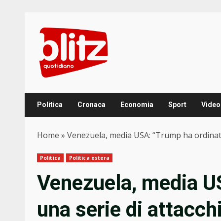
Skip
to
content
Politica
Cronaca
Economia
Sport
Video
Home
»
Venezuela, media USA: “Trump ha ordinato 
Politica
Politica estera
Venezuela, media U
una serie di attacch