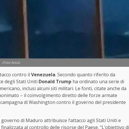
(Foto Ansa)
tacco contro il
Venezuela
. Secondo quanto riferito da
te degli Stati Uniti
Donald Trump
ha ordinato una serie di
ericano, inclusi alcuni siti militari. Le fonti, citate anche da
onimato – il coinvolgimento diretto delle forze armate
lla campagna di Washington contro il governo del presidente
l governo di Maduro attribuisce l’attacco agli Stati Uniti e
nalizzata al controllo delle risorse del Paese. “L’obiettivo d