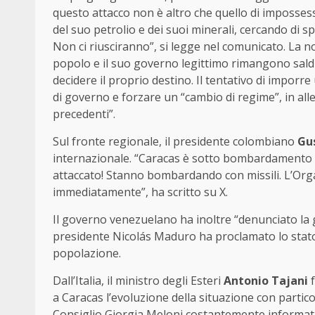
questo attacco non è altro che quello di impossess
del suo petrolio e dei suoi minerali, cercando di s
Non ci riusciranno”, si legge nel comunicato. La n
popolo e il suo governo legittimo rimangono saldi n
decidere il proprio destino. Il tentativo di impor
di governo e forzare un “cambio di regime”, in allean
precedenti”.
Sul fronte regionale, il presidente colombiano
Gu
internazionale. “Caracas è sotto bombardamento i
attaccato! Stanno bombardando con missili. L’Orga
immediatamente”, ha scritto su X.
Il governo venezuelano ha inoltre “denunciato la gr
presidente Nicolás Maduro ha proclamato lo stato 
popolazione.
Dall’Italia, il ministro degli Esteri
Antonio Tajani
f
a Caracas l’evoluzione della situazione con partico
Consiglio Giorgia Meloni costantemente informata. 