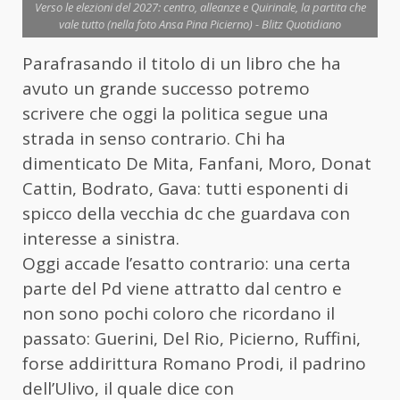
Verso le elezioni del 2027: centro, alleanze e Quirinale, la partita che
vale tutto (nella foto Ansa Pina Picierno) - Blitz Quotidiano
Parafrasando il titolo di un libro che ha
avuto un grande successo potremo
scrivere che oggi la politica segue una
strada in senso contrario. Chi ha
dimenticato De Mita, Fanfani, Moro, Donat
Cattin, Bodrato, Gava: tutti esponenti di
spicco della vecchia dc che guardava con
interesse a sinistra.
Oggi accade l’esatto contrario: una certa
parte del Pd viene attratto dal centro e
non sono pochi coloro che ricordano il
passato: Guerini, Del Rio, Picierno, Ruffini,
forse addirittura Romano Prodi, il padrino
dell’Ulivo, il quale dice con