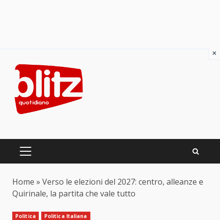
×
Skip
to
content
PRIMARY
MENU
Home
»
Verso le elezioni del 2027: centro, alleanze e
Quirinale, la partita che vale tutto
Politica
Politica Italiana