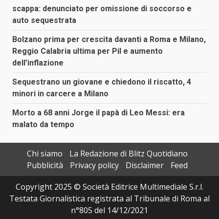
scappa: denunciato per omissione di soccorso e
auto sequestrata
Bolzano prima per crescita davanti a Roma e Milano,
Reggio Calabria ultima per Pil e aumento
dell’inflazione
Sequestrano un giovane e chiedono il riscatto, 4
minori in carcere a Milano
Morto a 68 anni Jorge il papà di Leo Messi: era
malato da tempo
Chi siamo
La Redazione di Blitz Quotidiano
Pubblicità
Privacy policy
Disclaimer
Feed
Copyright 2025 © Società Editrice Multimediale S.r.l.
Testata Giornalistica registrata al Tribunale di Roma al
n°805 del 14/12/2021