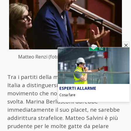
Matteo Renzi (foto Ansa) – Blitz Quotidiano
Tra i partiti della maggioranza, è Forza
Italia a distinguersi ed ad apparire come il
ESPERTI ALLARME
movimento che non disdegnerebbe questa
Cosa fare
svolta. Marina Berlusconi darebbe
immediatamente il suo placet, ne sarebbe
addirittura strafelice. Matteo Salvini è più
prudente per le molte gatte da pelare