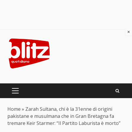
×
Skip
to
content
PRIMARY
MENU
Home
»
Zarah Sultana, chi è la 31enne di origini
pakistane e musulmana che in Gran Bretagna fa
tremare Keir Starmer: “Il Partito Laburista è morto”