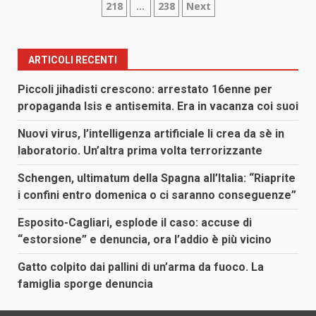
218
…
238
Next
degli
articoli
ARTICOLI RECENTI
Piccoli jihadisti crescono: arrestato 16enne per
propaganda Isis e antisemita. Era in vacanza coi suoi
Nuovi virus, l’intelligenza artificiale li crea da sè in
laboratorio. Un’altra prima volta terrorizzante
Schengen, ultimatum della Spagna all’Italia: “Riaprite
i confini entro domenica o ci saranno conseguenze”
Esposito-Cagliari, esplode il caso: accuse di
“estorsione” e denuncia, ora l’addio è più vicino
Gatto colpito dai pallini di un’arma da fuoco. La
famiglia sporge denuncia