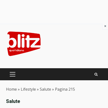
×
Skip
to
content
PRIMARY
MENU
Home
»
Lifestyle
»
Salute
»
Pagina 215
Salute