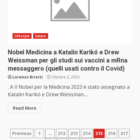
Lifestyle
Salute
Nobel Medicina a Katalin Karikó e Drew
Weissman per gli studi sui vaccini a mRna
messaggero (quelli usati contro il Covid)
Lorenzo Briotti
Ottobre 2, 2023
. A Il Nobel per la Medicina 2023 è stato assegnato a
Katalin Karikó e Drew Weissman....
Read More
Paginazione
Previous
1
…
212
213
214
215
216
217