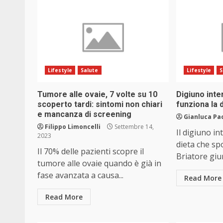
Lifestyle
Salute
Lifestyle
S
Tumore alle ovaie, 7 volte su 10
Digiuno int
scoperto tardi: sintomi non chiari
funziona la d
e mancanza di screening
Gianluca Pa
Filippo Limoncelli
Settembre 14,
Il digiuno i
2023
dieta che spo
Il 70% delle pazienti scopre il
Briatore giur
tumore alle ovaie quando è già in
fase avanzata a causa...
Read More
Read More