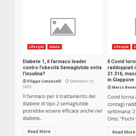
Lifestyle
Salute
Lifestyle
S
Diabete 1, il farmaco leader
Il Covid tor
contro l’obesità Semaglutide evita
raddoppiati 
l’insulina?
21.316, mas
in Giappone
Filippo Limoncelli
Settembre 10,
2023
Marco Bene
Il farmaco per il trattamento del
Covid torna 
diabete di tipo 2 semaglutide
contagi radd
potrebbe essere efficace anche nel
settimana: 2
diabete...
Oms: “Pochi v
Read More
Read More