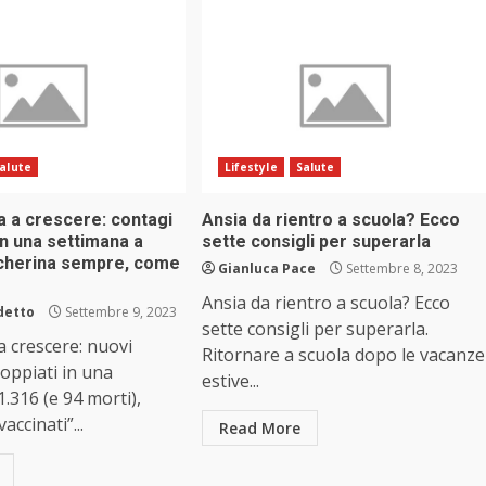
alute
Lifestyle
Salute
na a crescere: contagi
Ansia da rientro a scuola? Ecco
in una settimana a
sette consigli per superarla
cherina sempre, come
Gianluca Pace
Settembre 8, 2023
Ansia da rientro a scuola? Ecco
detto
Settembre 9, 2023
sette consigli per superarla.
a crescere: nuovi
Ritornare a scuola dopo le vacanze
oppiati in una
estive...
1.316 (e 94 morti),
accinati”...
Read More