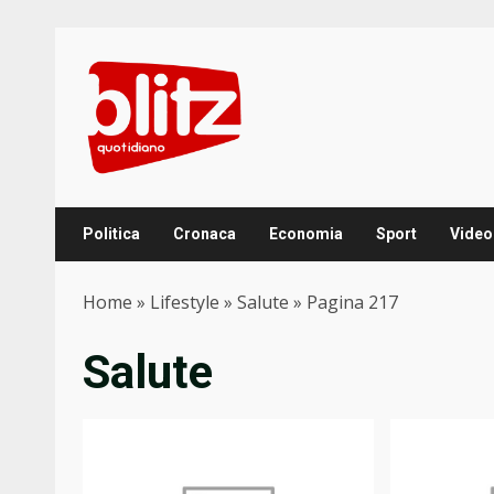
Skip
to
content
Politica
Cronaca
Economia
Sport
Video
Home
»
Lifestyle
»
Salute
»
Pagina 217
Salute