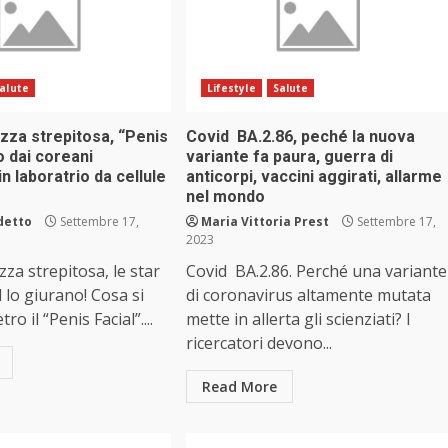
alute
Lifestyle
Salute
ezza strepitosa, “Penis
Covid BA.2.86, peché la nuova
o dai coreani
variante fa paura, guerra di
in laboratrio da cellule
anticorpi, vaccini aggirati, allarme
nel mondo
detto
Settembre 17,
Maria Vittoria Prest
Settembre 17,
2023
zza strepitosa, le star
Covid BA.2.86. Perché una variante
 lo giurano! Cosa si
di coronavirus altamente mutata
o il “Penis Facial”....
mette in allerta gli scienziati? I
ricercatori devono...
Read More