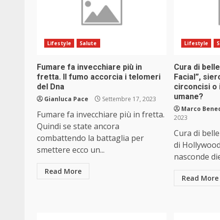
Lifestyle
Salute
Lifestyle
S
Fumare fa invecchiare più in
Cura di bell
fretta. Il fumo accorcia i telomeri
Facial”, sier
del Dna
circoncisi o 
umane?
Gianluca Pace
Settembre 17, 2023
Marco Bene
Fumare fa invecchiare più in fretta.
2023
Quindi se state ancora
Cura di belle
combattendo la battaglia per
di Hollywood
smettere ecco un...
nasconde dietr
Read More
Read More