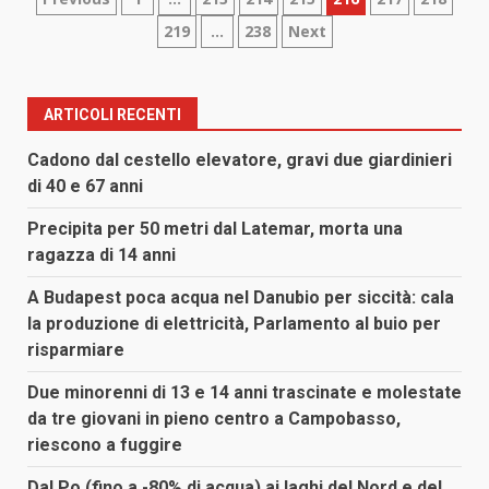
Paginazione
219
…
238
Next
degli
articoli
ARTICOLI RECENTI
Cadono dal cestello elevatore, gravi due giardinieri
di 40 e 67 anni
Precipita per 50 metri dal Latemar, morta una
ragazza di 14 anni
A Budapest poca acqua nel Danubio per siccità: cala
la produzione di elettricità, Parlamento al buio per
risparmiare
Due minorenni di 13 e 14 anni trascinate e molestate
da tre giovani in pieno centro a Campobasso,
riescono a fuggire
Dal Po (fino a -80% di acqua) ai laghi del Nord e del