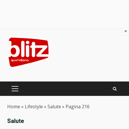
×
Skip
to
content
PRIMARY
MENU
Home
»
Lifestyle
»
Salute
»
Pagina 216
Salute