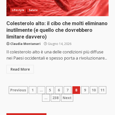
Lifestyle
Salute
Colesterolo alto: il cibo che molti eliminano
inutilmente (e quello che dovrebbero
limitare davvero)
Claudia Montanari
Giugno 14, 2026
Il colesterolo alto è una delle condizioni più diffuse
nei Paesi occidentali e spesso porta a rivoluzionare...
Read More
Paginazione
Previous
1
…
5
6
7
8
9
10
11
…
238
Next
degli
articoli