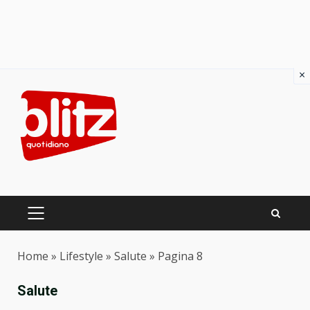
×
Skip
to
content
PRIMARY
MENU
Home
»
Lifestyle
»
Salute
»
Pagina 8
Salute