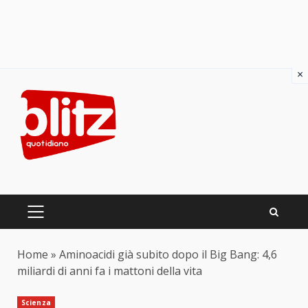
×
Skip
to
content
PRIMARY
MENU
Home
»
Aminoacidi già subito dopo il Big Bang: 4,6
miliardi di anni fa i mattoni della vita
Scienza