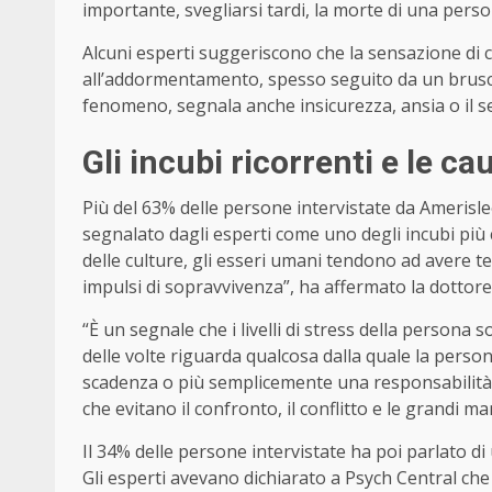
importante, svegliarsi tardi, la morte di una perso
Alcuni esperti suggeriscono che la sensazione di 
all’addormentamento, spesso seguito da un brusco 
fenomeno, segnala anche insicurezza, ansia o il sen
Gli incubi ricorrenti e le ca
Più del 63% delle persone intervistate da Amerisle
segnalato dagli esperti come uno degli incubi più
delle culture, gli esseri umani tendono ad avere tem
impulsi di sopravvivenza”, ha affermato la dottores
“È un segnale che i livelli di stress della persona 
delle volte riguarda qualcosa dalla quale la per
scadenza o più semplicemente una responsabilità ne
che evitano il confronto, il conflitto e le grandi m
Il 34% delle persone intervistate ha poi parlato di
Gli esperti avevano dichiarato a Psych Central ch