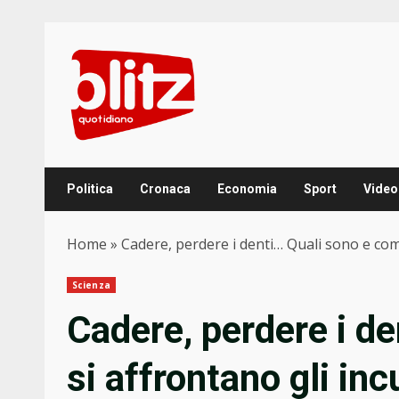
Skip
to
content
Politica
Cronaca
Economia
Sport
Video
Home
»
Cadere, perdere i denti… Quali sono e com
Scienza
Cadere, perdere i d
si affrontano gli in