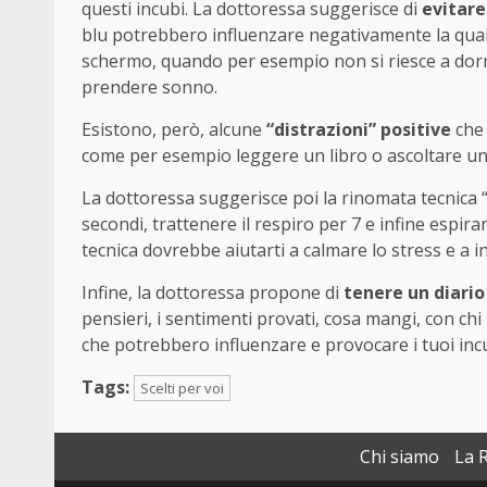
questi incubi. La dottoressa suggerisce di
evitare
blu potrebbero influenzare negativamente la qual
schermo, quando per esempio non si riesce a dormir
prendere sonno.
Esistono, però, alcune
“distrazioni” positive
che 
come per esempio leggere un libro o ascoltare un 
La dottoressa suggerisce poi la rinomata tecnica 
secondi, trattenere il respiro per 7 e infine espira
tecnica dovrebbe aiutarti a calmare lo stress e a i
Infine, la dottoressa propone di
tenere un diario
pensieri, i sentimenti provati, cosa mangi, con chi p
che potrebbero influenzare e provocare i tuoi incu
Tags:
Scelti per voi
Chi siamo
La 