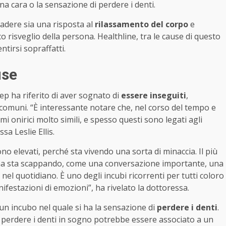
na cara o la sensazione di perdere i denti.
cadere sia una risposta al
rilassamento del corpo
e
risveglio della persona. Healthline, tra le cause di questo
tirsi sopraffatti.
use
ep ha riferito di aver sognato di
essere inseguiti
,
 comuni. “È interessante notare che, nel corso del tempo e
i onirici molto simili, e spesso questi sono legati agli
sa Leslie Ellis.
sono elevati, perché sta vivendo una sorta di minaccia. Il più
sona sta scappando, come una conversazione importante, una
l quotidiano. È uno degli incubi ricorrenti per tutti coloro
anifestazioni di emozioni”, ha rivelato la dottoressa.
 un incubo nel quale si ha la sensazione di
perdere i denti
.
e perdere i denti in sogno potrebbe essere associato a un