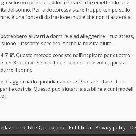
 gli schermi
prima di addormentarsi, che emettendo luce
ità del sonno. Per la dottoressa stare troppo tempo sullo
e, è una fonte di distrazione inutile che non ti aiuterà a
potrebbero aiutarti a dormire e ad alleggerire il tuo stress,
suono rilassante specifico. Anche la musica aiuta.
“
4-7-8
“. Questo metodo consiste nell’inspirare per quattro
re per 8 secondi. Se lo si fa per almeno due volte, questa
ndurre il sonno.
e di aggiornarlo quotidianamente. Puoi annotare i tuoi
arli e così via. Questo può aiutarti a stabilire alcuni modelli
bi.
Redazione di Blitz Quotidiano
Pubblicità
Privacy policy
Di