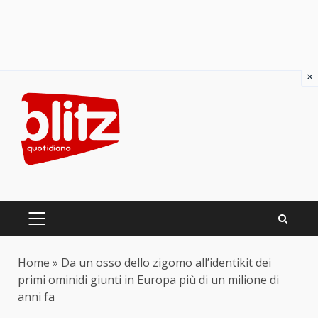
×
Skip
to
content
PRIMARY
MENU
Home
»
Da un osso dello zigomo all’identikit dei
primi ominidi giunti in Europa più di un milione di
anni fa