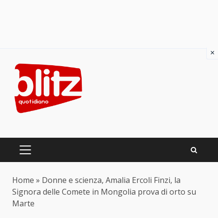
×
Skip
to
content
PRIMARY
MENU
Home
»
Donne e scienza, Amalia Ercoli Finzi, la
Signora delle Comete in Mongolia prova di orto su
Marte