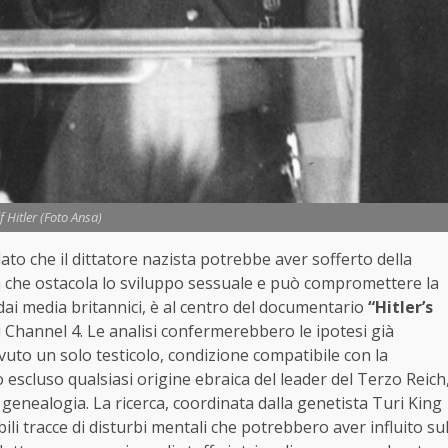
f Hitler (Foto Ansa)
ato che il dittatore nazista potrebbe aver sofferto della
a che ostacola lo sviluppo sessuale e può compromettere la
 dai media britannici, è al centro del documentario
“Hitler’s
u Channel 4. Le analisi confermerebbero le ipotesi già
vuto un solo testicolo, condizione compatibile con la
o escluso qualsiasi origine ebraica del leader del Terzo Reich
genealogia. La ricerca, coordinata dalla genetista Turi King
ili tracce di disturbi mentali che potrebbero aver influito su