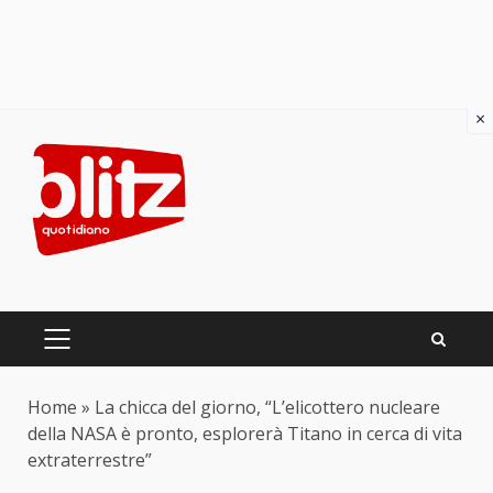
×
Skip
to
content
PRIMARY
MENU
Home
»
La chicca del giorno, “L’elicottero nucleare
della NASA è pronto, esplorerà Titano in cerca di vita
extraterrestre”