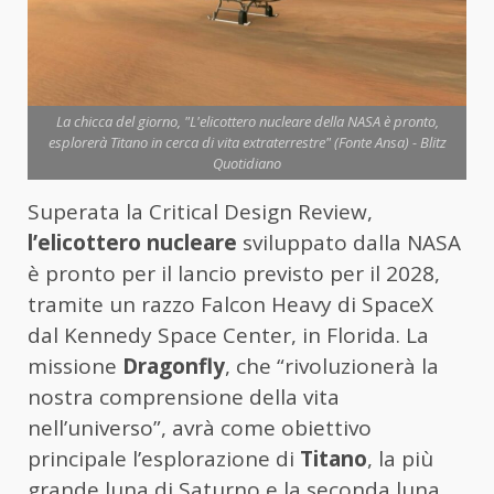
La chicca del giorno, "L'elicottero nucleare della NASA è pronto,
esplorerà Titano in cerca di vita extraterrestre" (Fonte Ansa) - Blitz
Quotidiano
Superata la Critical Design Review,
l’elicottero nucleare
sviluppato dalla NASA
è pronto per il lancio previsto per il 2028,
tramite un razzo Falcon Heavy di SpaceX
dal Kennedy Space Center, in Florida. La
missione
Dragonfly
, che “rivoluzionerà la
nostra comprensione della vita
nell’universo”, avrà come obiettivo
principale l’esplorazione di
Titano
, la più
grande luna di Saturno e la seconda luna