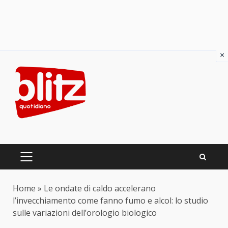
×
Skip
to
content
PRIMARY
MENU
Home
»
Le ondate di caldo accelerano
l’invecchiamento come fanno fumo e alcol: lo studio
sulle variazioni dell’orologio biologico