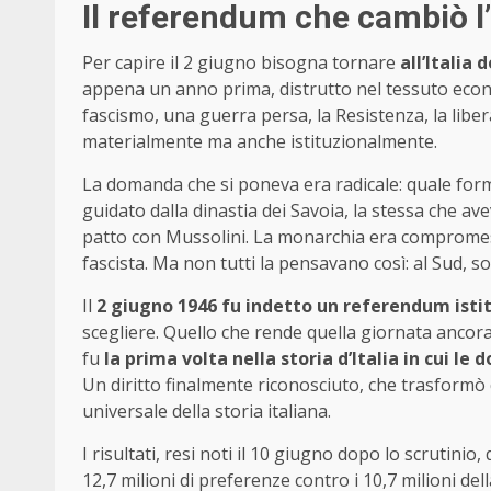
Il referendum che cambiò l’
Per capire il 2 giugno bisogna tornare
all’Italia 
appena un anno prima, distrutto nel tessuto econo
fascismo, una guerra persa, la Resistenza, la liber
materialmente ma anche istituzionalmente.
La domanda che si poneva era radicale: quale forma
guidato dalla dinastia dei Savoia, la stessa che avev
patto con Mussolini. La monarchia era compromessa
fascista. Ma non tutti la pensavano così: al Sud, so
Il
2 giugno 1946 fu indetto un referendum isti
scegliere. Quello che rende quella giornata ancora
fu
la prima volta nella storia d’Italia in cui le
Un diritto finalmente riconosciuto, che trasform
universale della storia italiana.
I risultati, resi noti il 10 giugno dopo lo scrutinio,
12,7 milioni di preferenze contro i 10,7 milioni de