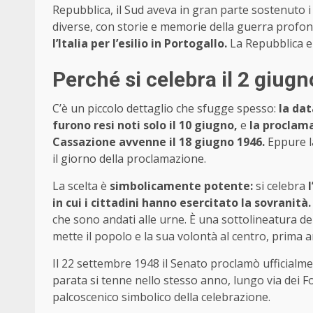
Repubblica, il Sud aveva in gran parte sostenuto i 
diverse, con storie e memorie della guerra profon
l’Italia per l’esilio in Portogallo.
La Repubblica e
Perché si celebra il 2 giugn
C’è un piccolo dettaglio che sfugge spesso:
la dat
furono resi noti solo il 10 giugno,
e
la proclama
Cassazione avvenne il 18 giugno 1946.
Eppure la
il giorno della proclamazione.
La scelta è
simbolicamente potente:
si celebra
in cui i cittadini hanno esercitato la sovranità.
che sono andati alle urne. È una sottolineatura de
mette il popolo e la sua volontà al centro, prima a
Il 22 settembre 1948 il Senato proclamò ufficialm
parata si tenne nello stesso anno, lungo via dei For
palcoscenico simbolico della celebrazione.