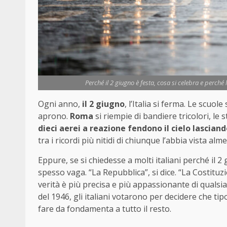
Perché il 2 giugno è festa, cosa si celebra e perch
Ogni anno,
il 2 giugno
, l’Italia si ferma. Le scuo
aprono.
Roma
si riempie di bandiere tricolori, l
dieci aerei a reazione fendono il cielo lasciand
tra i ricordi più nitidi di chiunque l’abbia vista alm
Eppure, se si chiedesse a molti italiani perché il 
spesso vaga. “La Repubblica”, si dice. “La Costitu
verità è più precisa e più appassionante di qualsia
del 1946, gli italiani votarono per decidere che tip
fare da fondamenta a tutto il resto.