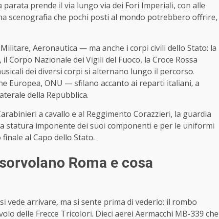
la parata prende il via lungo via dei Fori Imperiali, con alle
una scenografia che pochi posti al mondo potrebbero offrire,
ilitare, Aeronautica — ma anche i corpi civili dello Stato: la
i, il Corpo Nazionale dei Vigili del Fuoco, la Croce Rossa
usicali dei diversi corpi si alternano lungo il percorso.
ne Europea, ONU — sfilano accanto ai reparti italiani, a
aterale della Repubblica.
 Carabinieri a cavallo e al Reggimento Corazzieri, la guardia
 la statura imponente dei suoi componenti e per le uniformi
 finale al Capo dello Stato.
é sorvolano Roma e cosa
si vede arrivare, ma si sente prima di vederlo: il rombo
volo delle Frecce Tricolori. Dieci aerei Aermacchi MB-339 che