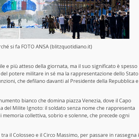
erché si fa FOTO ANSA (blitzquotidiano.it)
ile e più atteso della giornata, ma il suo significato è spesso
e del potere militare in sé ma la rappresentazione dello Stato
funzioni, che defilano davanti al Presidente della Repubblica e
l monumento bianco che domina piazza Venezia, dove il Capo
a del Milite Ignoto: il soldato senza nome che rappresenta
to di memoria collettiva, sobrio e solenne, che precede ogni
o, tra il Colosseo e il Circo Massimo, per passare in rassegna i