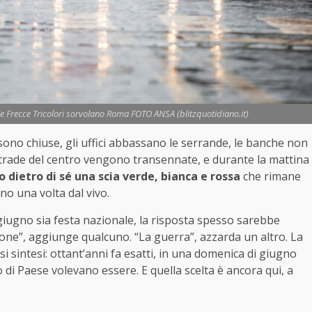
é le Frecce Tricolori sorvolano Roma FOTO ANSA (blitzquotidiano.it)
le sono chiuse, gli uffici abbassano le serrande, le banche non
e strade del centro vengono transennate, e durante la mattina
o dietro di sé una scia verde, bianca e rossa
che rimane
eno una volta dal vivo.
2 giugno sia festa nazionale, la risposta spesso sarebbe
zione”, aggiunge qualcuno. “La guerra”, azzarda un altro. La
si sintesi: ottant’anni fa esatti, in una domenica di giugno
o di Paese volevano essere. E quella scelta è ancora qui, a