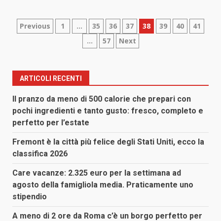
Paginazione
Previous
1
…
35
36
37
38
39
40
41
…
57
Next
degli
articoli
ARTICOLI RECENTI
Il pranzo da meno di 500 calorie che prepari con
pochi ingredienti e tanto gusto: fresco, completo e
perfetto per l’estate
Fremont è la città più felice degli Stati Uniti, ecco la
classifica 2026
Care vacanze: 2.325 euro per la settimana ad
agosto della famigliola media. Praticamente uno
stipendio
A meno di 2 ore da Roma c’è un borgo perfetto per