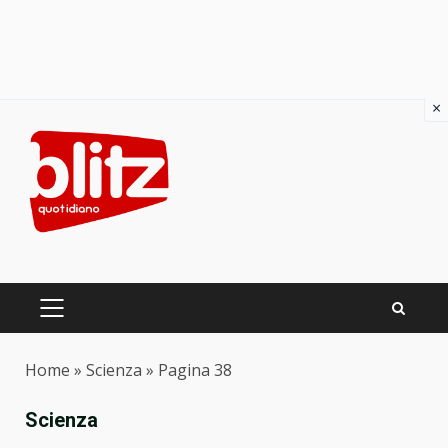
×
Skip
to
content
PRIMARY
MENU
Home
»
Scienza
»
Pagina 38
Scienza