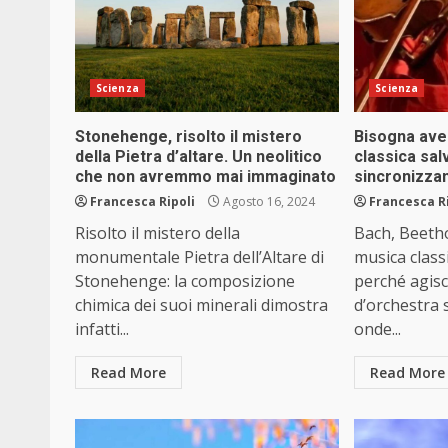
Scienza
Scienza
Stonehenge, risolto il mistero
Bisogna ave
della Pietra d’altare. Un neolitico
classica sal
che non avremmo mai immaginato
sincronizzan
Francesca Ripoli
Agosto 16, 2024
Francesca R
Risolto il mistero della
Bach, Beetho
monumentale Pietra dell’Altare di
musica class
Stonehenge: la composizione
perché agis
chimica dei suoi minerali dimostra
d’orchestra 
infatti...
onde...
Read More
Read More