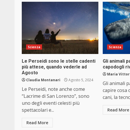
Scienza
Scienza
Le Perseidi sono le stelle cadenti
Gli animali p
più attese, quando vederle ad
capodogli riv
Agosto
Maria Vittor
Claudia Montanari
Agosto 5, 2024
Gli animali p
Le Perseidi, note anche come
capire cosa d
“Lacrime di San Lorenzo”, sono
cani, la tecn
uno degli eventi celesti più
spettacolari e...
Read More
Read More