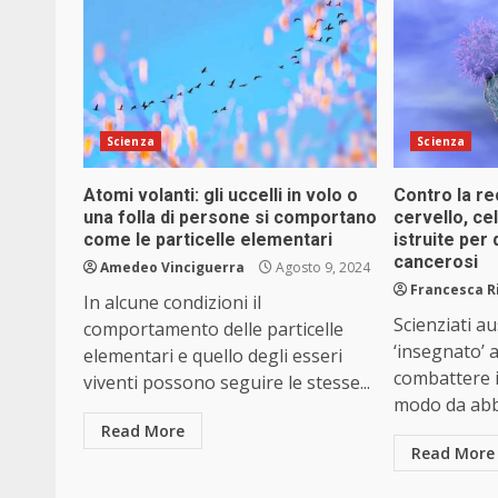
Scienza
Scienza
Atomi volanti: gli uccelli in volo o
Contro la re
una folla di persone si comportano
cervello, ce
come le particelle elementari
istruite per 
cancerosi
Amedeo Vinciguerra
Agosto 9, 2024
Francesca R
In alcune condizioni il
Scienziati a
comportamento delle particelle
‘insegnato’ 
elementari e quello degli esseri
combattere il
viventi possono seguire le stesse...
modo da abba
Read More
Read More