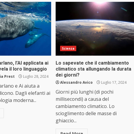
Scienza
arlano, l’AI applicata ai
Lo sapevate che il cambiamento
ela il loro linguaggio
climatico sta allungando la durata
dei giorni?
ia Prest
Luglio 28, 2024
Alessandro Avico
Luglio 17, 2024
arlano e Ai aiuta a
Giorni più lunghi (di pochi
icono. Dagli elefanti ai
millisecondi) a causa del
ologia moderna...
cambiamento climatico. Lo
scioglimento delle masse di
ghiaccio...
Read More