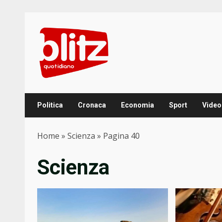
Skip
to
content
Politica
Cronaca
Economia
Sport
Video
Home
»
Scienza
»
Pagina 40
Scienza