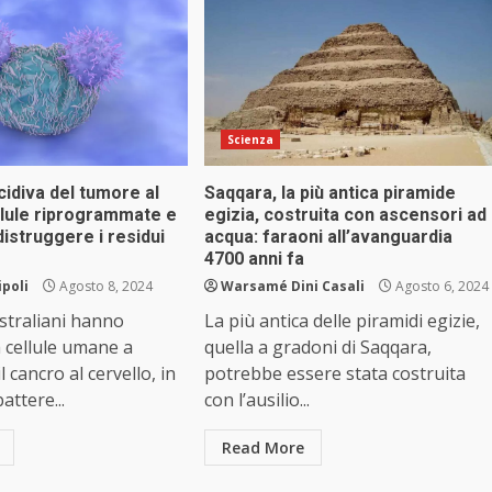
Scienza
cidiva del tumore al
Saqqara, la più antica piramide
llule riprogrammate e
egizia, costruita con ascensori ad
distruggere i residui
acqua: faraoni all’avanguardia
4700 anni fa
ipoli
Agosto 8, 2024
Warsamé Dini Casali
Agosto 6, 2024
ustraliani hanno
La più antica delle piramidi egizie,
a cellule umane a
quella a gradoni di Saqqara,
 cancro al cervello, in
potrebbe essere stata costruita
ttere...
con l’ausilio...
Read More