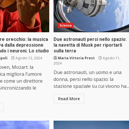
Scienza
re orecchio: la musica
Due astronauti persi nello spazio:
va dalla depressione
la navetta di Musk per riportarli
do i neuroni. Lo studio
sulla terra
ipoli
Agosto 12, 2024
Maria Vittoria Prest
Agosto 11,
2024
ven, Mozart: la
Due astronauti, un uomo e una
ica migliora l’umore
donna, persi nello spazio: la
ce come un direttore
stazione spaziale su cui vivono ha...
sincronizzando le
Read More