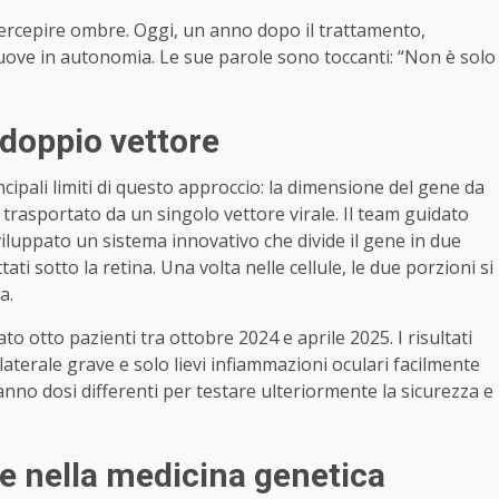
a percepire ombre. Oggi, un anno dopo il trattamento,
 muove in autonomia. Le sue parole sono toccanti: “Non è solo
 doppio vettore
cipali limiti di questo approccio: la dimensione del gene da
rasportato da un singolo vettore virale. Il team guidato
iluppato un sistema innovativo che divide il gene in due
ttati sotto la retina. Una volta nelle cellule, le due porzioni si
a.
to otto pazienti tra ottobre 2024 e aprile 2025. I risultati
laterale grave e solo lievi infiammazioni oculari facilmente
anno dosi differenti per testare ulteriormente la sicurezza e
ne nella medicina genetica