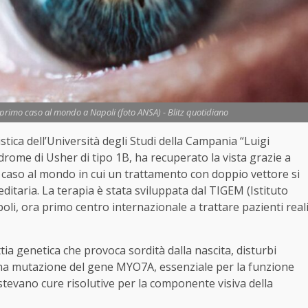
 primo caso al mondo a Napoli (foto ANSA) - Blitz quotidiano
istica dell’Università degli Studi della Campania “Luigi
indrome di Usher di tipo 1B, ha recuperato la vista grazie a
 caso al mondo in cui un trattamento con doppio vettore si
ditaria. La terapia è stata sviluppata dal TIGEM (Istituto
oli, ora primo centro internazionale a trattare pazienti real
ia genetica che provoca sordità dalla nascita, disturbi
a una mutazione del gene MYO7A, essenziale per la funzione
istevano cure risolutive per la componente visiva della