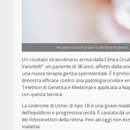
Recupera la vista grazie a una terapia genica,
Un risultato straordinario arriva dalla Clinica Ocul
Vanvitelli”: un paziente di 38 anni, affetto dalla s
una nuova terapia genica sperimentale. È il primo
dimostra efficace contro una patologia oculare ere
Telethon di Genetica e Medicina) e applicata a Nap
con questa tecnica.
La sindrome di Usher di tipo 1B è una grave malatt
dell’equilibrio e progressiva cecità. È causata d
dei fotorecettori della retina. Fino ad oggi non es
malattia.