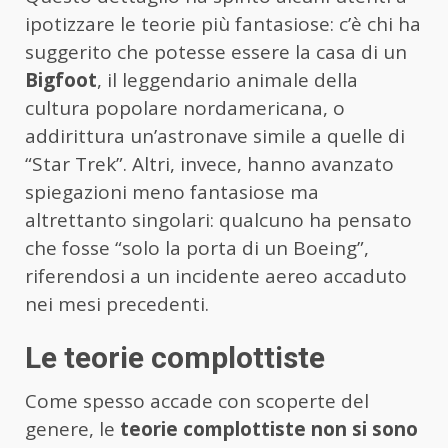
ipotizzare le teorie più fantasiose: c’è chi ha
suggerito che potesse essere la casa di un
Bigfoot
, il leggendario animale della
cultura popolare nordamericana, o
addirittura un’astronave simile a quelle di
“Star Trek”. Altri, invece, hanno avanzato
spiegazioni meno fantasiose ma
altrettanto singolari: qualcuno ha pensato
che fosse “solo la porta di un Boeing”,
riferendosi a un incidente aereo accaduto
nei mesi precedenti.
Le teorie complottiste
Come spesso accade con scoperte del
genere, le
teorie complottiste non si sono