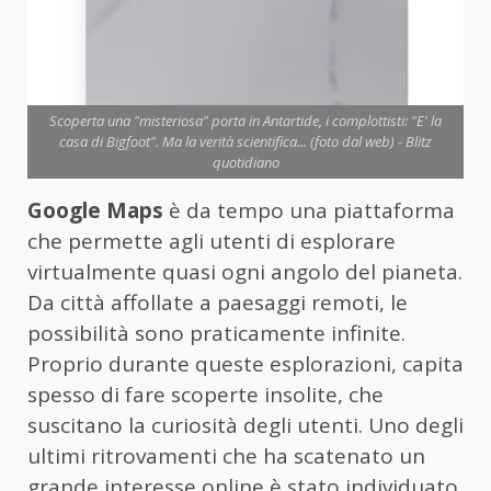
Scoperta una "misteriosa" porta in Antartide, i complottisti: "E' la
casa di Bigfoot". Ma la verità scientifica... (foto dal web) - Blitz
quotidiano
Google Maps
è da tempo una piattaforma
che permette agli utenti di esplorare
virtualmente quasi ogni angolo del pianeta.
Da città affollate a paesaggi remoti, le
possibilità sono praticamente infinite.
Proprio durante queste esplorazioni, capita
spesso di fare scoperte insolite, che
suscitano la curiosità degli utenti. Uno degli
ultimi ritrovamenti che ha scatenato un
grande interesse online è stato individuato