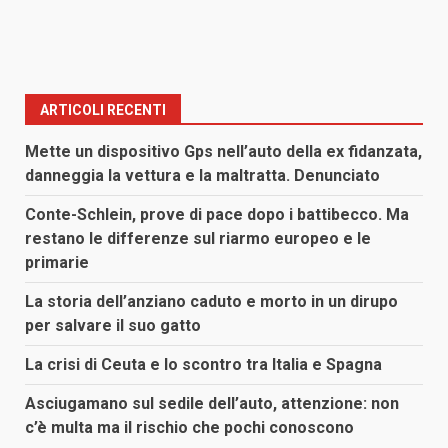
ARTICOLI RECENTI
Mette un dispositivo Gps nell’auto della ex fidanzata,
danneggia la vettura e la maltratta. Denunciato
Conte-Schlein, prove di pace dopo i battibecco. Ma
restano le differenze sul riarmo europeo e le
primarie
La storia dell’anziano caduto e morto in un dirupo
per salvare il suo gatto
La crisi di Ceuta e lo scontro tra Italia e Spagna
Asciugamano sul sedile dell’auto, attenzione: non
c’è multa ma il rischio che pochi conoscono