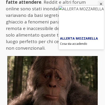
fatte attendere
. Reddit e altri forum
online sono stati inondati di ipotesi che
variavano da basi segrete nascoste sotto il
ghiaccio a fenomeni paranormali. La natura
remota e inaccessibile dell’Antartide ha
solo alimentato queste teorie, rendendo il
ALLERTA MOZZARELLA
luogo perfetto per chi cerca spiegazioni
Cosa sta accadendo
non convenzionali.