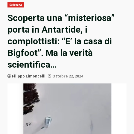
Scienza
Scoperta una “misteriosa”
porta in Antartide, i
complottisti: “E’ la casa di
Bigfoot”. Ma la verità
scientifica…
Filippo Limoncelli
Ottobre 22, 2024