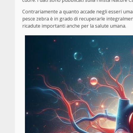
cuore. I dati sono pubblicati sulla rivista Nature 
Contrariamente a quanto accade negli esseri umani,
pesce zebra è in grado di recuperarle integralment
ricadute importanti anche per la salute umana.