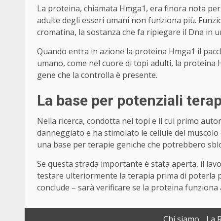
La proteina, chiamata Hmga1, era finora nota per i
adulte degli esseri umani non funziona più. Funzi
cromatina, la sostanza che fa ripiegare il Dna in 
Quando entra in azione la proteina Hmga1 il pacche
umano, come nel cuore di topi adulti, la proteina
gene che la controlla è presente.
La base per potenziali tera
Nella ricerca, condotta nei topi e il cui primo au
danneggiato e ha stimolato le cellule del muscolo
una base per terapie geniche che potrebbero sbloc
Se questa strada importante è stata aperta, il la
testare ulteriormente la terapia prima di poterla p
conclude – sarà verificare se la proteina funziona
Chi siamo
La 