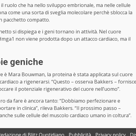
l ruolo che ha nello sviluppo embrionale, ma nelle cellule
ona come una sorta di sveglia molecolare perchè sblocca la
un pacchetto compatto.
tto si dispiega e i geni tornano in attività. Nel cuore
 Hmga1 non viene prodotta dopo un attacco cardiaco, ma il
pie geniche
tore è Mara Bouwman, la proteina è stata applicata sul cuore
 cardiaco a rigenerarsi. “Questo – osserva Bakkers – fornisc
care il potenziale rigenerativo del cuore nell’uomo”.
voro da fare è ancora tanto: “Dobbiamo perfezionare e
ortare in clinica”, rileva Bakkers. “Il prossimo passo –
 anche sulle cellule del muscolo cardiaco umano in coltura”.
Redazione di Blitz Quotidiano
Pubblicità
Privacy policy
Di