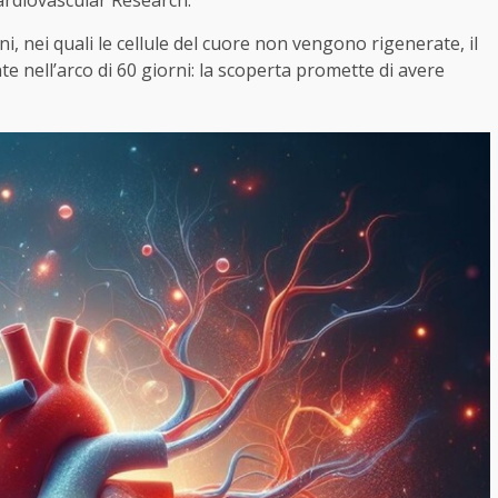
Cardiovascular Research.
 nei quali le cellule del cuore non vengono rigenerate, il
e nell’arco di 60 giorni: la scoperta promette di avere