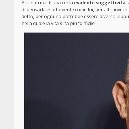
A conferma di una certa
evidente soggettività
,
di pensarla esattamente come lui, per altri invece 
detto, per ognuno potrebbe essere diverso, eppure
nella quale la vita si fa più “difficile”.