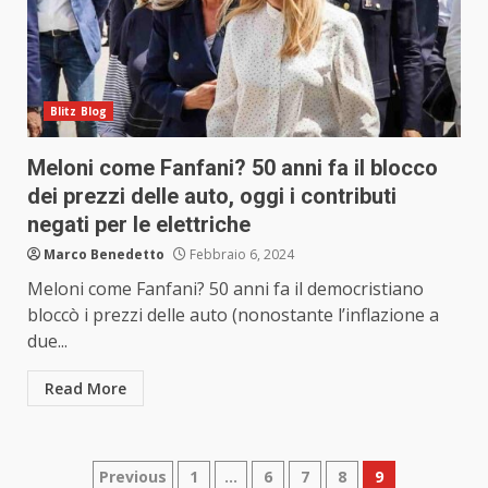
Blitz Blog
Meloni come Fanfani? 50 anni fa il blocco
dei prezzi delle auto, oggi i contributi
negati per le elettriche
Marco Benedetto
Febbraio 6, 2024
Meloni come Fanfani? 50 anni fa il democristiano
bloccò i prezzi delle auto (nonostante l’inflazione a
due...
Read More
Paginazione
Previous
1
…
6
7
8
9