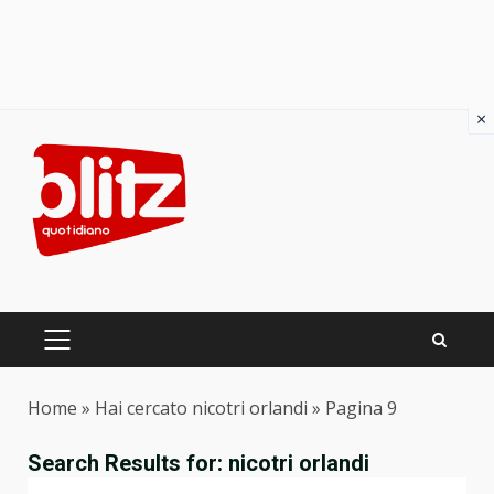
×
Skip
to
content
PRIMARY
MENU
Home
»
Hai cercato nicotri orlandi
»
Pagina 9
Search Results for:
nicotri orlandi