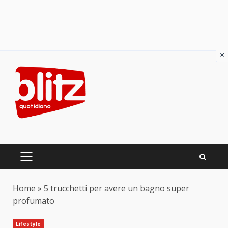
×
Skip
to
content
PRIMARY
MENU
Home
»
5 trucchetti per avere un bagno super
profumato
Lifestyle