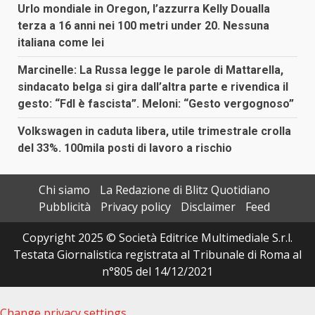
Urlo mondiale in Oregon, l’azzurra Kelly Doualla
terza a 16 anni nei 100 metri under 20. Nessuna
italiana come lei
Marcinelle: La Russa legge le parole di Mattarella,
sindacato belga si gira dall’altra parte e rivendica il
gesto: “FdI è fascista”. Meloni: “Gesto vergognoso”
Volkswagen in caduta libera, utile trimestrale crolla
del 33%. 100mila posti di lavoro a rischio
Chi siamo
La Redazione di Blitz Quotidiano
Pubblicità
Privacy policy
Disclaimer
Feed
Copyright 2025 © Società Editrice Multimediale S.r.l.
Testata Giornalistica registrata al Tribunale di Roma al
n°805 del 14/12/2021
Change privacy settings