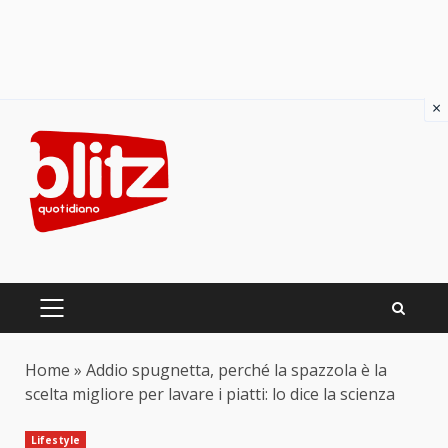
×
Skip
to
content
PRIMARY
MENU
Home
»
Addio spugnetta, perché la spazzola è la
scelta migliore per lavare i piatti: lo dice la scienza
Lifestyle