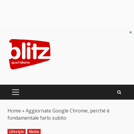
×
Skip
to
content
PRIMARY
MENU
Home
»
Aggiornate Google Chrome, perché è
fondamentale farlo subito
Lifestyle
Media