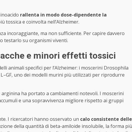
minoacido
rallenta in modo dose-dipendente la
più tossica e coinvolta nell’Alzheimer.
a incoraggiante, ma non sufficiente. Per capire davvero
o testarlo su organismi viventi.
lacche e minori effetti tossici
li animali specifici per l’Alzheimer: i moscerini Drosophila
L–GF, uno dei modelli murini più utilizzati per riprodurre
i arginina ha portato a cambiamenti notevoli. I moscerini
accumuli e una sopravvivenza migliore rispetto ai gruppi
ente. I ricercatori hanno osservato un
calo consistente delle
zione della quantità di beta-amiloide insolubile, la forma pi