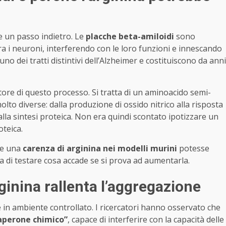
re un passo indietro. Le
placche beta-amiloidi
sono
a i neuroni, interferendo con le loro funzioni e innescando
 dei tratti distintivi dell’Alzheimer e costituiscono da anni
ore di questo processo. Si tratta di un aminoacido semi-
olto diverse: dalla produzione di ossido nitrico alla risposta
alla sintesi proteica. Non era quindi scontato ipotizzare un
teica.
he una
carenza di arginina nei modelli murini
potesse
ea di testare cosa accade se si prova ad aumentarla.
’arginina rallenta l’aggregazione
oè in ambiente controllato. I ricercatori hanno osservato che
aperone chimico”
, capace di interferire con la capacità delle