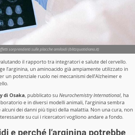
etti sorprendenti sulle placche amiloidi (blitzquotidiano.it)
valutando il rapporto tra integratori e salute del cervello.
ge l’arginina, un aminoacido già ampiamente utilizzato in
per un potenziale ruolo nei meccanismi dell’Alzheimer e
llo.
ty di Osaka
, pubblicato su
Neurochemistry International
, ha
aboratorio e in diversi modelli animali, l’arginina sembra
alcuni dei danni più tipici della malattia. Non una cura, non
eressante su cui i ricercatori vogliono andare a fondo.
di e perché l’arginina potrebbe