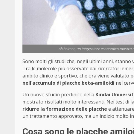
Alzheimer, un integratore economico mostra eff
Sono molti gli studi che, negli ultimi anni, stanno 
Tra le molecole più osservate dai ricercatori emer
ambito clinico e sportivo, che ora viene valutato 
nell’accumulo di placche beta-amiloidi
nel cerve
Un nuovo studio preclinico della
Kindai Universi
mostrato risultati molto interessanti. Nei test di l
ridurre la formazione delle placche
e attenuare 
un trattamento approvato, ma un indizio molto int
Cosa sono le placche amiloi