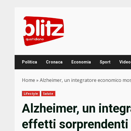
Skip
to
content
Politica
Cronaca
Economia
Sport
Video
Home
»
Alzheimer, un integratore economico mostr
Lifestyle
Salute
Alzheimer, un integ
effetti sorprendenti