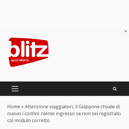
×
Skip
to
content
PRIMARY
MENU
Home
»
Attenzione viaggiatori, il Giappone chiude di
nuovo i confini: niente ingresso se non sei registrato
col modulo corretto