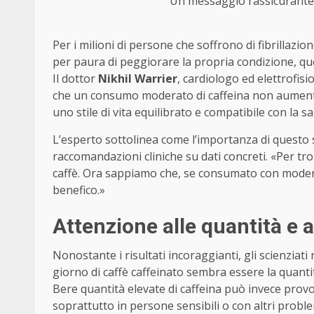
Un messaggio rassicurante pe
Per i milioni di persone che soffrono di fibrillazio
per paura di peggiorare la propria condizione, q
Il dottor
Nikhil Warrier
, cardiologo ed elettrofi
che un consumo moderato di caffeina non aumenta il
uno stile di vita equilibrato e compatibile con la sa
L’esperto sottolinea come l’importanza di questo 
raccomandazioni cliniche su dati concreti. «Per trop
caffè. Ora sappiamo che, se consumato con moder
benefico.»
Attenzione alle quantità e a
Nonostante i risultati incoraggianti, gli scienzia
giorno di caffè caffeinato sembra essere la quanti
Bere quantità elevate di caffeina può invece provoc
soprattutto in persone sensibili o con altri proble