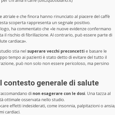
r chi ama il caffè (blitzquotidiano.it)
ne atriale e che finora hanno rinunciato al piacere del caffè
uesta scoperta rappresenta un segnale positivo.
siologo, ha commentato che «le nuove evidenze confermano
 rischio di fibrillazione. Al contrario, può essere parte di
lute cardiaca».
studio stia nel
superare vecchi preconcetti
e basare le
po tempo ai pazienti è stato detto di evitare del tutto il
azione, può non solo non essere pericoloso, ma persino
l contesto generale di salute
ti raccomandano di
non esagerare con le dosi
. Una tazza al
tà ottimale osservata nello studio.
are effetti indesiderati, come insonnia, palpitazioni o ansia
mi cardiaci.