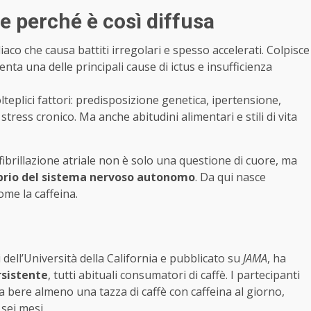
e e perché è così diffusa
diaco che causa battiti irregolari e spesso accelerati. Colpisce
nta una delle principali cause di ictus e insufficienza
teplici fattori: predisposizione genetica, ipertensione,
tress cronico. Ma anche abitudini alimentari e stili di vita
fibrillazione atriale non è solo una questione di cuore, ma
brio del sistema nervoso autonomo
. Da qui nasce
ome la caffeina.
 dell’Università della California e pubblicato su
JAMA
, ha
rsistente
, tutti abituali consumatori di caffè. I partecipanti
 a bere almeno una tazza di caffè con caffeina al giorno,
sei mesi.