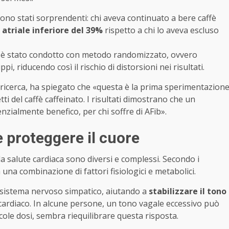
 sono stati sorprendenti: chi aveva continuato a bere caffè
ne atriale inferiore del 39%
rispetto a chi lo aveva escluso
o è stato condotto con metodo randomizzato, ovvero
 riducendo così il rischio di distorsioni nei risultati.
a ricerca, ha spiegato che «questa è la prima sperimentazion
ti del caffè caffeinato. I risultati dimostrano che un
ialmente benefico, per chi soffre di AFib».
 proteggere il cuore
la salute cardiaca sono diversi e complessi. Secondo i
 una combinazione di fattori fisiologici e metabolici.
l sistema nervoso simpatico, aiutando a
stabilizzare il tono
 cardiaco. In alcune persone, un tono vagale eccessivo può
piccole dosi, sembra riequilibrare questa risposta.