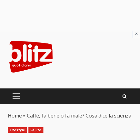
×
Skip
to
content
PRIMARY
MENU
Home
»
Caffè, fa bene o fa male? Cosa dice la scienza
Lifestyle
Salute