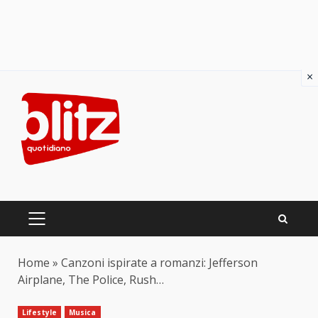
×
Skip
to
content
PRIMARY
MENU
Home
»
Canzoni ispirate a romanzi: Jefferson
Airplane, The Police, Rush…
Lifestyle
Musica