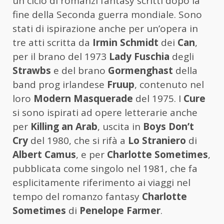
un ciclo di romanzi fantasy scritti dopo la
fine della Seconda guerra mondiale. Sono
stati di ispirazione anche per un’opera in
tre atti scritta da
Irmin Schmidt
dei
Can
,
per il brano del 1973
Lady Fuschia
degli
Strawbs
e del brano
Gormenghast
della
band prog irlandese
Fruup
, contenuto nel
loro
Modern Masquerade
del 1975. I
Cure
si sono ispirati ad opere letterarie anche
per
Killing an Arab
, uscita in
Boys Don’t
Cry
del 1980, che si rifà a
Lo Straniero
di
Albert Camus
, e per
Charlotte Sometimes
,
pubblicata come singolo nel 1981, che fa
esplicitamente riferimento ai viaggi nel
tempo del romanzo fantasy
Charlotte
Sometimes
di
Penelope Farmer
.