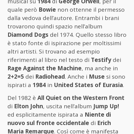
musical su
1984
di
George Orwell
, per il
quale però
Bowie
non ottenne il permesso
dalla vedova dell’autore. Entrambi i brani
trovarono quindi spazio nell’album
Diamond Dogs
del 1974. Quello stesso libro
è stato fonte di ispirazione per moltissimi
altri artisti. Si trovano ad esempio
riferimenti al libro nel testo di
Testify
dei
Rage Against the Machine
, ma anche in
2+2=5
dei
Radiohead
. Anche i
Muse
si sono
ispirati a
1984
in
United States of Eurasia
.
Del 1982 è
All Quiet on the Western Front
di
Elton John
, uscita nell’album
Jump Up!
ed esplicitamente ispirata a
Niente di
nuovo sul fronte occidentale
di
Erich
Maria Remarque
. Così come è manifesta