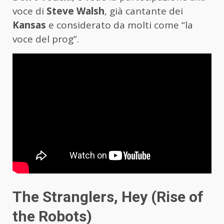
voce di
Steve Walsh
, già cantante dei
Kansas
e considerato da molti come “la
voce del prog”.
The Stranglers, Hey (Rise of
the Robots)