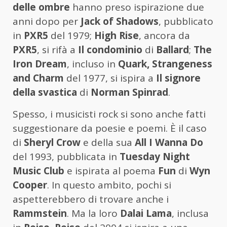
delle ombre
hanno preso ispirazione due
anni dopo per
Jack of Shadows
, pubblicato
in
PXR5
del 1979;
High Rise
, ancora da
PXR5
, si rifà a
Il condominio
di
Ballard
;
The
Iron Dream
, incluso in
Quark, Strangeness
and Charm
del 1977, si ispira a
Il signore
della svastica
di
Norman Spinrad
.
Spesso, i musicisti rock si sono anche fatti
suggestionare da poesie e poemi. È il caso
di
Sheryl Crow
e della sua
All I Wanna Do
del 1993, pubblicata in
Tuesday Night
Music Club
e ispirata al poema
Fun
di
Wyn
Cooper
. In questo ambito, pochi si
aspetterebbero di trovare anche i
Rammstein
. Ma la loro
Dalai Lama
, inclusa