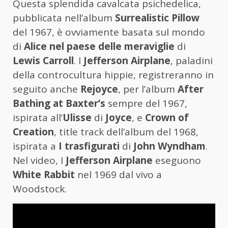
Questa splendida cavalcata psichedelica,
pubblicata nell’album
Surrealistic Pillow
del 1967, è ovviamente basata sul mondo
di
Alice nel paese delle meraviglie
di
Lewis Carroll
. I
Jefferson Airplane
, paladini
della controcultura hippie, registreranno in
seguito anche
Rejoyce
, per l’album
After
Bathing at Baxter’s
sempre del 1967,
ispirata all’
Ulisse
di
Joyce
, e
Crown of
Creation
, title track dell’album del 1968,
ispirata a
I trasfigurati
di
John Wyndham
.
Nel video, I
Jefferson Airplane
eseguono
White Rabbit
nel 1969 dal vivo a
Woodstock.