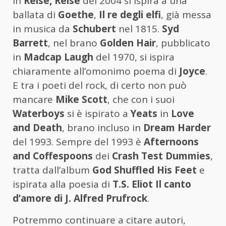
in
Reise, Reise
del 2004 si ispira a una
ballata di
Goethe
,
Il re degli elfi
, già messa
in musica da
Schubert
nel 1815.
Syd
Barrett
, nel brano
Golden Hair
, pubblicato
in
Madcap Laugh
del 1970, si ispira
chiaramente all’omonimo poema di
Joyce
.
E tra i poeti del rock, di certo non può
mancare
Mike Scott
, che con i suoi
Waterboys
si è ispirato a
Yeats
in
Love
and Death
, brano incluso in
Dream Harder
del 1993. Sempre del 1993 è
Afternoons
and Coffespoons
dei
Crash Test Dummies
,
tratta dall’album
God Shuffled His Feet
e
ispirata alla poesia di
T.S. Eliot
Il canto
d’amore di J. Alfred Prufrock
.
Potremmo continuare a citare autori,