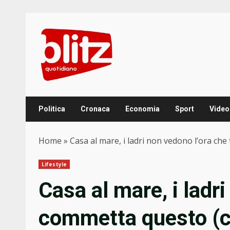
Skip
to
content
Politica
Cronaca
Economia
Sport
Video
Home
»
Casa al mare, i ladri non vedono l’ora ch
Lifestyle
Casa al mare, i ladr
commetta questo (c