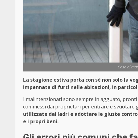
Casa al mare
La stagione estiva porta con sé non solo la v
impennata di furti nelle abitazioni, in partico
I malintenzionati sono sempre in agguato, pronti a
commessi dai proprietari per entrare e svuotare g
utilizzate dai ladri e adottare le giuste con
e i propri beni.
Gli errori più comuni che fa