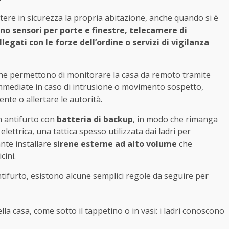
tere in sicurezza la propria abitazione, anche quando si è
ano sensori per porte e finestre, telecamere di
egati con le forze dell’ordine o servizi di vigilanza
t che permettono di monitorare la casa da remoto tramite
immediate in caso di intrusione o movimento sospetto,
nte o allertare le autorità.
n antifurto con
batteria di backup
, in modo che rimanga
lettrica, una tattica spesso utilizzata dai ladri per
ante installare
sirene esterne ad alto volume
che
cini.
ntifurto, esistono alcune semplici regole da seguire per
lla casa, come sotto il tappetino o in vasi: i ladri conoscono