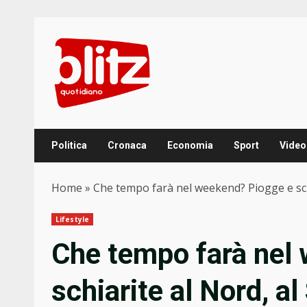
Skip
to
content
Politica
Cronaca
Economia
Sport
Video
Home
»
Che tempo farà nel weekend? Piogge e schi
Lifestyle
Che tempo farà nel
schiarite al Nord, a