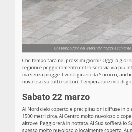
Che tempo farà nel weekend? Piogge e schiarite 
Che tempo farà nei prossimi giorni? Oggi la giorn
regioni e peggioramento entro sera via via più int
ma senza piogge. I venti girano da Scirocco, anche
nuvoloso su tutti i settori. Temperature miti di gi
Sabato 22 marzo
Al Nord cielo coperto e precipitazioni diffuse in 
1500 metri circa. Al Centro molto nuvoloso o cope
altrove. Peggiorerà in nottata. Al Sud soffierà lo S
spesso molto nuvoloso o localmente coperto. Au