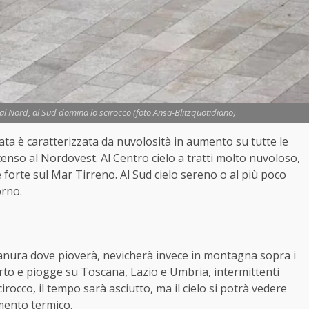
al Nord, al Sud domina lo scirocco (foto Ansa-Blitzquotidiano)
ata è caratterizzata da nuvolosità in aumento su tutte le
enso al Nordovest. Al Centro cielo a tratti molto nuvoloso,
 forte sul Mar Tirreno. Al Sud cielo sereno o al più poco
orno.
pianura dove pioverà, nevicherà invece in montagna sopra i
rto e piogge su Toscana, Lazio e Umbria, intermittenti
cirocco, il tempo sarà asciutto, ma il cielo si potrà vedere
mento termico.