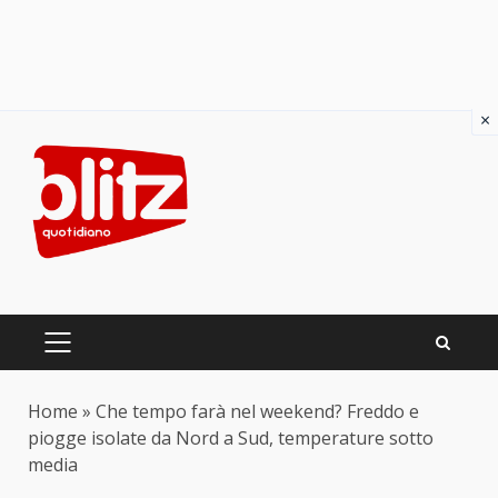
×
Skip
to
content
PRIMARY
MENU
Home
»
Che tempo farà nel weekend? Freddo e
piogge isolate da Nord a Sud, temperature sotto
media