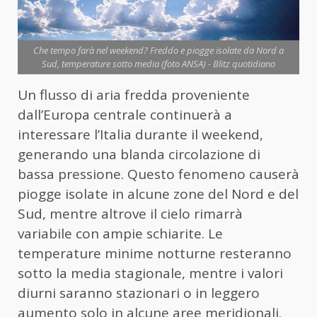
Che tempo farà nel weekend? Freddo e piogge isolate da Nord a
Sud, temperature sotto media (foto ANSA) - Blitz quotidiano
Un flusso di aria fredda proveniente
dall’Europa centrale continuerà a
interessare l’Italia durante il weekend,
generando una blanda circolazione di
bassa pressione. Questo fenomeno causerà
piogge isolate in alcune zone del Nord e del
Sud, mentre altrove il cielo rimarrà
variabile con ampie schiarite. Le
temperature minime notturne resteranno
sotto la media stagionale, mentre i valori
diurni saranno stazionari o in leggero
aumento solo in alcune aree meridionali.