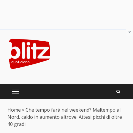
×
Skip
to
content
PRIMARY
MENU
Home
»
Che tempo farà nel weekend? Maltempo al
Nord, caldo in aumento altrove. Attesi picchi di oltre
40 gradi