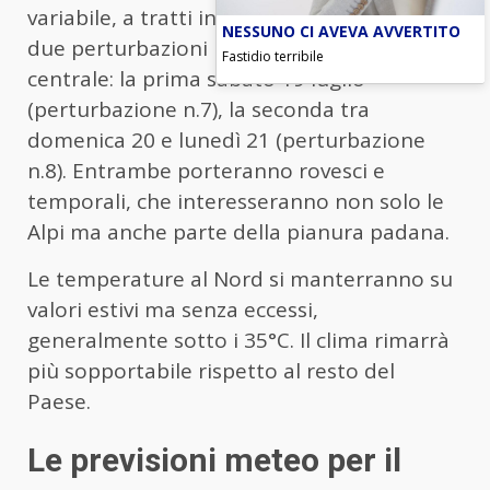
variabile, a tratti instabile, per l’arrivo di
NESSUNO CI AVEVA AVVERTITO
due perturbazioni in transito sull’Europa
Fastidio terribile
centrale: la prima sabato 19 luglio
(perturbazione n.7), la seconda tra
domenica 20 e lunedì 21 (perturbazione
n.8). Entrambe porteranno rovesci e
temporali, che interesseranno non solo le
Alpi ma anche parte della pianura padana.
Le temperature al Nord si manterranno su
valori estivi ma senza eccessi,
generalmente sotto i 35°C. Il clima rimarrà
più sopportabile rispetto al resto del
Paese.
Le previsioni meteo per il