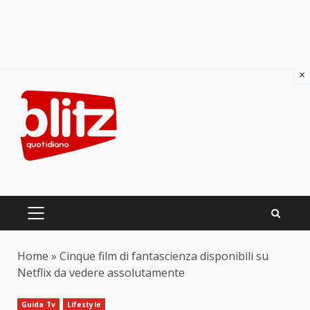
×
Skip
to
content
PRIMARY
MENU
Home
»
Cinque film di fantascienza disponibili su
Netflix da vedere assolutamente
Guida Tv
Lifestyle