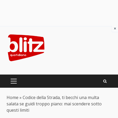
×
Skip
to
content
PRIMARY
MENU
Home
»
Codice della Strada, ti becchi una multa
salata se guidi troppo piano: mai scendere sotto
questi limiti