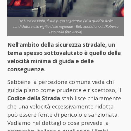
De Luca ha vinto, il suo pupo segretario Pd: il quadro delle
candidature alla vigilia delle regionali - Blitzquotidiano.it (Roberto
Fico nella foto ANSA)
Nell’ambito della sicurezza stradale, un
tema spesso sottovalutato è quello della
velocità minima di guida e delle
conseguenze.
Sebbene la percezione comune veda chi
guida piano come prudente e rispettoso, il
Codice della Strada
stabilisce chiaramente
che una velocità eccessivamente ridotta
può essere fonte di pericolo e sanzionata.
Vediamo nel dettaglio cosa prevede la