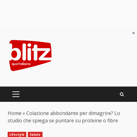
×
Skip
to
content
PRIMARY
MENU
Home
»
Colazione abbondante per dimagrire? Lo
studio che spiega se puntare su proteine o fibre
Lifestyle
Salute