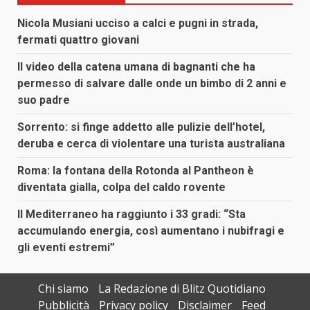
Nicola Musiani ucciso a calci e pugni in strada,
fermati quattro giovani
Il video della catena umana di bagnanti che ha
permesso di salvare dalle onde un bimbo di 2 anni e
suo padre
Sorrento: si finge addetto alle pulizie dell’hotel,
deruba e cerca di violentare una turista australiana
Roma: la fontana della Rotonda al Pantheon è
diventata gialla, colpa del caldo rovente
Il Mediterraneo ha raggiunto i 33 gradi: “Sta
accumulando energia, così aumentano i nubifragi e
gli eventi estremi”
Chi siamo
La Redazione di Blitz Quotidiano
Pubblicità
Privacy policy
Disclaimer
Feed