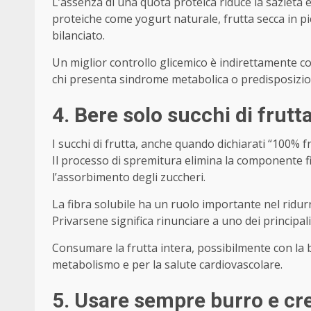
L’assenza di una quota proteica riduce la sazietà e
proteiche come yogurt naturale, frutta secca in pi
bilanciato.
Un miglior controllo glicemico è indirettamente col
chi presenta sindrome metabolica o predisposizione
4. Bere solo succhi di frutta
I succhi di frutta, anche quando dichiarati “100% 
Il processo di spremitura elimina la componente f
l’assorbimento degli zuccheri.
La fibra solubile ha un ruolo importante nel ridurr
Privarsene significa rinunciare a uno dei principali 
Consumare la frutta intera, possibilmente con la 
metabolismo e per la salute cardiovascolare.
5. Usare sempre burro e cre