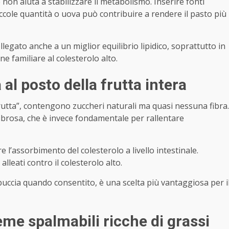
 non aiuta a stabilizzare il metabolismo. Inserire fonti
ccole quantità o uova può contribuire a rendere il pasto più
legato anche a un miglior equilibrio lipidico, soprattutto in
 familiare al colesterolo alto.
 al posto della frutta intera
frutta”, contengono zuccheri naturali ma quasi nessuna fibra.
ibrosa, che è invece fondamentale per rallentare
e l’assorbimento del colesterolo a livello intestinale.
alleati contro il colesterolo alto.
buccia quando consentito, è una scelta più vantaggiosa per i
me spalmabili ricche di grassi