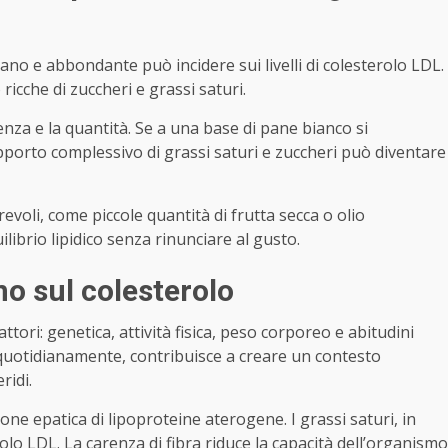
iano e abbondante può incidere sui livelli di colesterolo LDL.
icche di zuccheri e grassi saturi.
enza e la quantità. Se a una base di pane bianco si
porto complessivo di grassi saturi e zuccheri può diventare
revoli, come piccole quantità di frutta secca o olio
ilibrio lipidico senza rinunciare al gusto.
no sul colesterolo
ttori: genetica, attività fisica, peso corporeo e abitudini
a quotidianamente, contribuisce a creare un contesto
ridi.
one epatica di lipoproteine aterogene. I grassi saturi, in
lo LDL. La carenza di fibra riduce la capacità dell’organismo