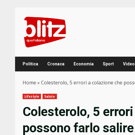
Skip
to
content
Politica
Cronaca
Economia
Sport
Video
Home
»
Colesterolo, 5 errori a colazione che poss
Lifestyle
Salute
Colesterolo, 5 error
possono farlo salire