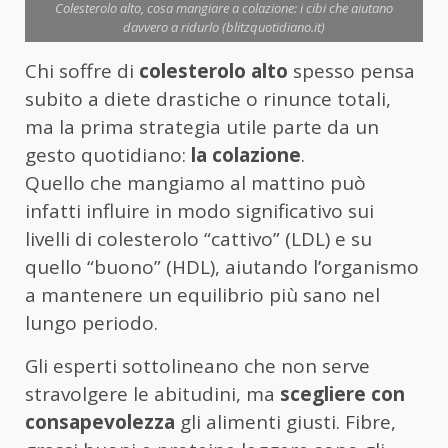
Colesterolo alto, cosa mangiare a colazione: i cibi che aiutano
davvero a ridurlo (blitzquotidiano.it)
Chi soffre di
colesterolo alto
spesso pensa
subito a diete drastiche o rinunce totali,
ma la prima strategia utile parte da un
gesto quotidiano:
la colazione
.
Quello che mangiamo al mattino può
infatti influire in modo significativo sui
livelli di colesterolo “cattivo” (LDL) e su
quello “buono” (HDL), aiutando l’organismo
a mantenere un equilibrio più sano nel
lungo periodo.
Gli esperti sottolineano che non serve
stravolgere le abitudini, ma
scegliere con
consapevolezza
gli alimenti giusti. Fibre,