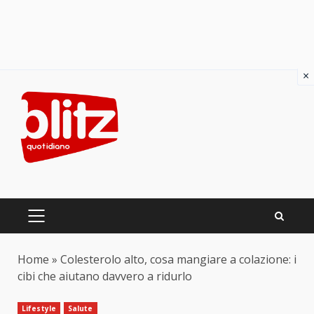
×
Skip
to
content
PRIMARY
MENU
Home
»
Colesterolo alto, cosa mangiare a colazione: i
cibi che aiutano davvero a ridurlo
Lifestyle
Salute