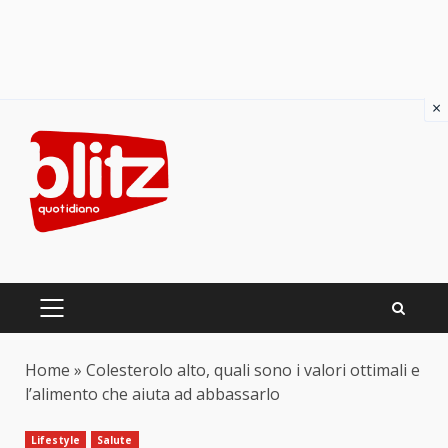
×
Skip
to
content
PRIMARY
MENU
Home
»
Colesterolo alto, quali sono i valori ottimali e
l’alimento che aiuta ad abbassarlo
Lifestyle
Salute