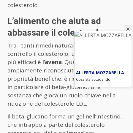
colesterolo.
L’alimento che aiuta ad
abbassare il colesterolo
Tra i tanti rimedi naturali per tenere sotto
controllo il colesterolo, uno degli alimenti
più efficaci è l’
avena
. Questo cereale,
ampiamente riconosciuto per le sue
ALLERTA MOZZARELLA
proprietà benefiche, è ricco di fibre solubili,
Cosa sta accadendo
in particolare di beta-glucano, una
sostanza che gioca un ruolo chiave nella
riduzione del colesterolo LDL.
Il beta-glucano forma un gel nell’intestino,
che intrappola parte del colesterolo