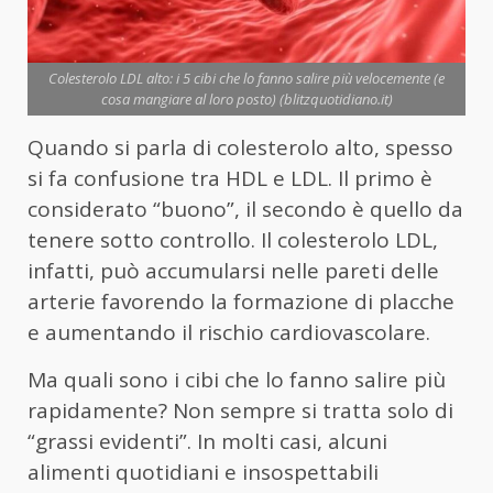
Colesterolo LDL alto: i 5 cibi che lo fanno salire più velocemente (e
cosa mangiare al loro posto) (blitzquotidiano.it)
Quando si parla di colesterolo alto, spesso
si fa confusione tra HDL e LDL. Il primo è
considerato “buono”, il secondo è quello da
tenere sotto controllo. Il colesterolo LDL,
infatti, può accumularsi nelle pareti delle
arterie favorendo la formazione di placche
e aumentando il rischio cardiovascolare.
Ma quali sono i cibi che lo fanno salire più
rapidamente? Non sempre si tratta solo di
“grassi evidenti”. In molti casi, alcuni
alimenti quotidiani e insospettabili