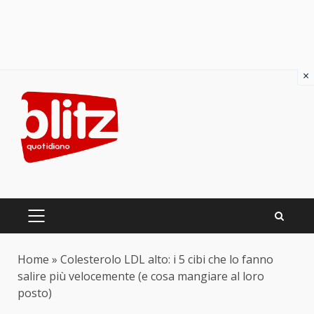
×
Skip
to
content
PRIMARY
MENU
Home
»
Colesterolo LDL alto: i 5 cibi che lo fanno
salire più velocemente (e cosa mangiare al loro
posto)