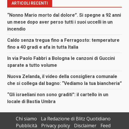
ARTICOLI RECENTI
“Nonno Mario morto dal dolore”. Si spegne a 92 anni
un mese dopo aver perso tutti i suoi uccelli in un
incendio
Caldo senza tregua fino a Ferragosto: temperature
fino a 40 gradi e afa in tutta Italia
In via Paolo Fabbri a Bologna le canzoni di Guccini
sparate a tutto volume
Nuova Zelanda, il video della consigliera comunale
che si collega dal bagno: “Vediamo la tua biancheria”
“Gli israeliani non sono graditi”: il cartello in un
locale di Bastia Umbra
Chi siamo
La Redazione di Blitz Quotidiano
Pubblicità
Privacy policy
Disclaimer
Feed