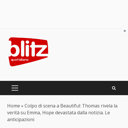
×
Skip
to
content
PRIMARY
MENU
Home
»
Colpo di scena a Beautiful: Thomas rivela la
verità su Emma, Hope devastata dalla notizia. Le
anticipazioni