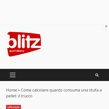
×
Skip
to
content
PRIMARY
MENU
Home
»
Come calcolare quanto consuma una stufa a
pellet: il trucco
Lifestyle