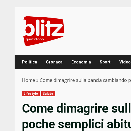
Skip
to
content
Politica
Cronaca
Economia
Sport
Video
Home
»
Come dimagrire sulla pancia cambiando po
Lifestyle
Salute
Come dimagrire sul
poche semplici abit