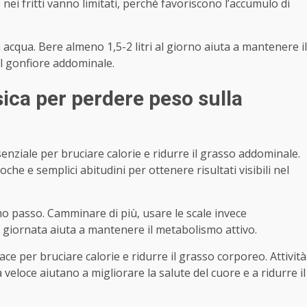
 e nei fritti vanno limitati, perché favoriscono l’accumulo di
 acqua. Bere almeno 1,5-2 litri al giorno aiuta a mantenere il
 il gonfiore addominale.
isica per perdere peso sulla
essenziale per bruciare calorie e ridurre il grasso addominale.
he e semplici abitudini per ottenere risultati visibili nel
imo passo. Camminare di più, usare le scale invece
a giornata aiuta a mantenere il metabolismo attivo.
ace per bruciare calorie e ridurre il grasso corporeo. Attività
a veloce aiutano a migliorare la salute del cuore e a ridurre il