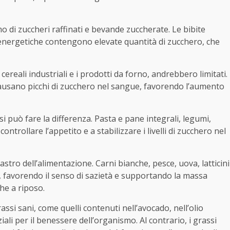
o di zuccheri raffinati e bevande zuccherate. Le bibite
de energetiche contengono elevate quantità di zucchero, che
 cereali industriali e i prodotti da forno, andrebbero limitati.
causano picchi di zucchero nel sangue, favorendo l’aumento
ssi può fare la differenza. Pasta e pane integrali, legumi,
ontrollare l’appetito e a stabilizzare i livelli di zucchero nel
tro dell’alimentazione. Carni bianche, pesce, uova, latticini
à, favorendo il senso di sazietà e supportando la massa
he a riposo.
rassi sani, come quelli contenuti nell’avocado, nell’olio
ali per il benessere dell’organismo. Al contrario, i grassi