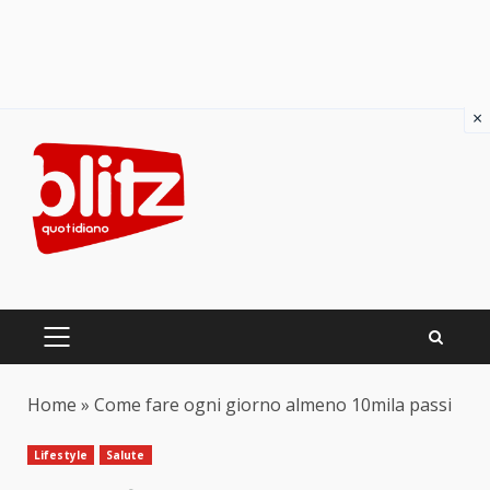
×
Skip
to
content
PRIMARY
MENU
Home
»
Come fare ogni giorno almeno 10mila passi
Lifestyle
Salute