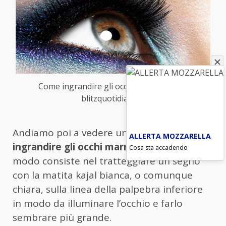
Come ingrandire gli occhi con il trucco –
blitzquotidiano.it
Andiamo poi a vedere un esempio di
come
ALLERTA MOZZARELLA
ingrandire gli occhi marroni
. Un semplice
Cosa sta accadendo
modo consiste nel tratteggiare un segno
con la matita kajal bianca, o comunque
chiara, sulla linea della palpebra inferiore
in modo da illuminare l’occhio e farlo
sembrare più grande.