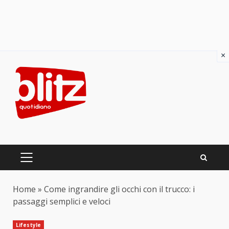
×
Skip
to
content
PRIMARY
MENU
Home
»
Come ingrandire gli occhi con il trucco: i
passaggi semplici e veloci
Lifestyle