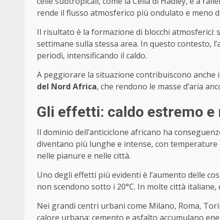
celle subtropicali, come la Cella di Hadley, e a ra
rende il flusso atmosferico più ondulato e meno d
Il risultato è la formazione di blocchi atmosferici:
settimane sulla stessa area. In questo contesto, l’a
periodi, intensificando il caldo.
A peggiorare la situazione contribuiscono anche i
del Nord Africa
, che rendono le masse d’aria an
Gli effetti: caldo estremo e 
Il dominio dell’anticiclone africano ha conseguenze
diventano più lunghe e intense, con temperature
nelle pianure e nelle città.
Uno degli effetti più evidenti è l’aumento delle cos
non scendono sotto i 20°C. In molte città italiane
Nei grandi centri urbani come Milano, Roma, Torin
calore urbana: cemento e asfalto accumulano energ