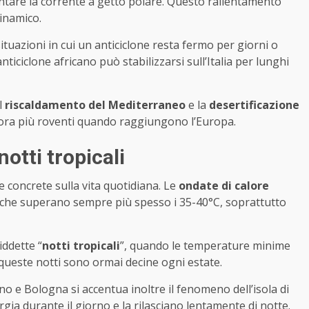
llentare la corrente a getto polare. Questo rallentamento
inamico.
 situazioni in cui un anticiclone resta fermo per giorni o
nticiclone africano può stabilizzarsi sull’Italia per lunghi
l
riscaldamento del Mediterraneo
e la
desertificazione
cora più roventi quando raggiungono l’Europa.
notti tropicali
 concrete sulla vita quotidiana. Le
ondate di calore
 che superano sempre più spesso i 35-40°C, soprattutto
iddette “
notti tropicali
”, quando le temperature minime
, queste notti sono ormai decine ogni estate.
o e Bologna si accentua inoltre il fenomeno dell’isola di
ia durante il giorno e la rilasciano lentamente di notte.