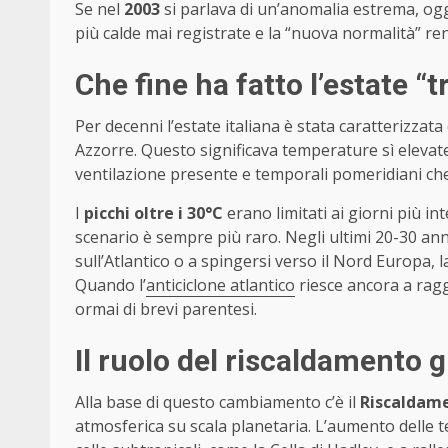
Se nel
2003
si parlava di un’anomalia estrema, oggi
più calde mai registrate e la “nuova normalità” re
Che fine ha fatto l’estate “t
Per decenni l’estate italiana è stata caratterizzata 
Azzorre. Questo significava temperature sì eleva
ventilazione presente e temporali pomeridiani che
I
picchi oltre i 30°C
erano limitati ai giorni più int
scenario è sempre più raro. Negli ultimi 20-30 anni
sull’Atlantico o a spingersi verso il Nord Europa, 
Quando l’
anticiclone atlantico
riesce ancora a raggi
ormai di brevi parentesi.
Il ruolo del riscaldamento 
Alla base di questo cambiamento c’è il
Riscaldam
atmosferica su scala planetaria. L’aumento delle