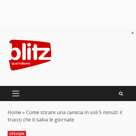
×
Skip
to
content
PRIMARY
MENU
Home
»
Come stirare una camicia in soli 5 minuti: il
trucco che ti salva le giornate
Lifestyle