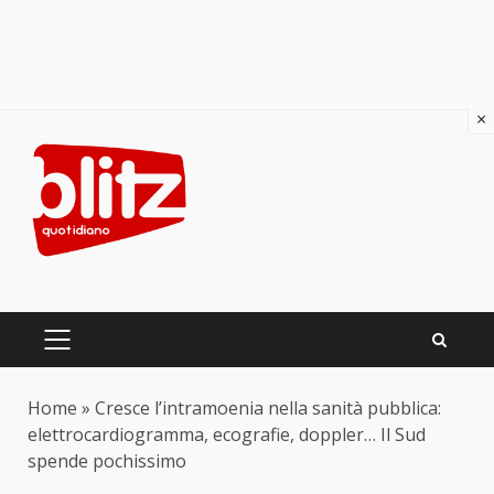
×
Skip
to
content
PRIMARY
MENU
Home
»
Cresce l’intramoenia nella sanità pubblica:
elettrocardiogramma, ecografie, doppler… Il Sud
spende pochissimo