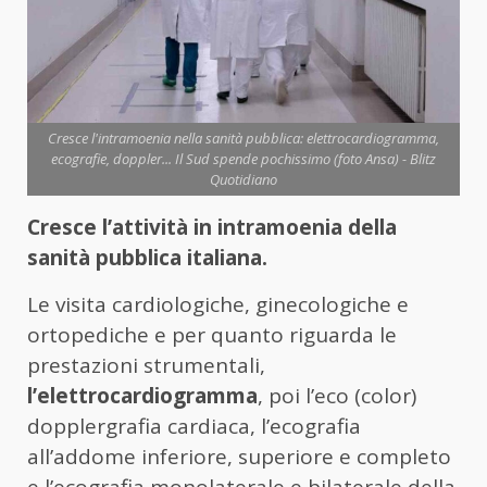
Cresce l'intramoenia nella sanità pubblica: elettrocardiogramma,
ecografie, doppler... Il Sud spende pochissimo (foto Ansa) - Blitz
Quotidiano
Cresce l’attività in intramoenia della
sanità pubblica italiana.
Le visita cardiologiche, ginecologiche e
ortopediche e per quanto riguarda le
prestazioni strumentali,
l’elettrocardiogramma
, poi l’eco (color)
dopplergrafia cardiaca, l’ecografia
all’addome inferiore, superiore e completo
e l’ecografia monolaterale e bilaterale della